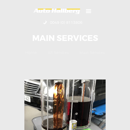
HOME
ÜBER UNS
0049 (0) 8113806
KONTAKT
IMPRESSUM
MAIN SERVICES
Home
All Services
Main Services