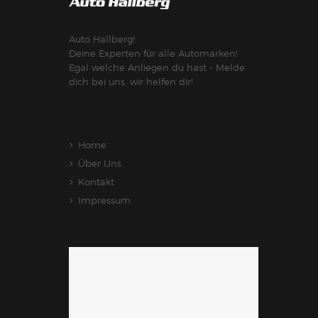
Auto Hallberg!
Deine Experten für alle Automarken!
Egal welche Anliegen du hast - Melde
dich bei uns, wir helfen dir!
Home
Über Uns
Kontakt
Impressum