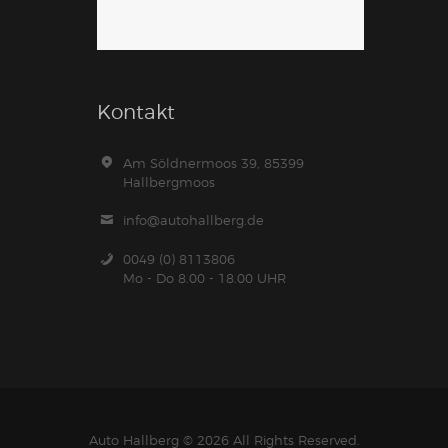
Kontakt
Am Söldnermoos 39, 85399
Hallbergmoos
info@autohallberg.de
0049 (0) 8113806
Mo - Do 8.00 - 18.00 UHR
Auto Hallberg
© 2026 All Rights Reserved.