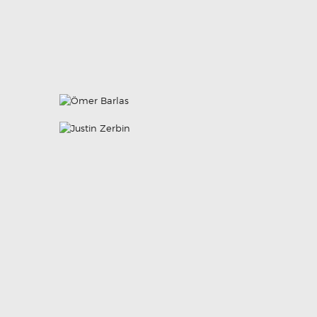
Ömer Barlas
KFZ-TECHNIKER MEISTER UND
Justin Zerbin
INHABER
KFZ-TECHNIKER MEISTER
LEARN MORE
LEARN MORE