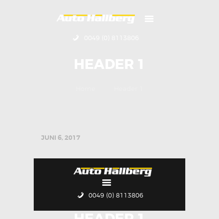
0049 (0) 8113806
HOME
HEADER 1
ÜBER UNS
KONTAKT
Home
Header 1
IMPRESSUM
JUNI 6, 2017
0049 (0) 8113806
HEADER 1