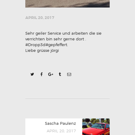
APRIL 20, 2017
Sehr geiler Service und arbeiten die sie
verrichten bin sehr gerne dort .
#Dropp3d#gepfeffert.
Liebe grüsse jörgi
BEITRAGSNAVIGATION
Next
Sascha Paulenz
post:
APRIL 20, 2017