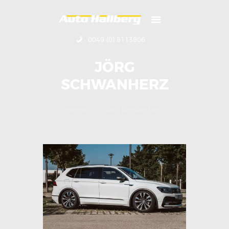
HOME
ÜBER UNS
0049 (0) 8113806
KONTAKT
IMPRESSUM
JÖRG
SCHWANHERZ
Home
Jörg Schwanherz