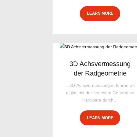
LEARN MORE
3D Achsvermessung
der Radgeometrie
…3D-Achsvermessungen führen wir
digital mit der neuesten Generation
Hardware durch…
LEARN MORE