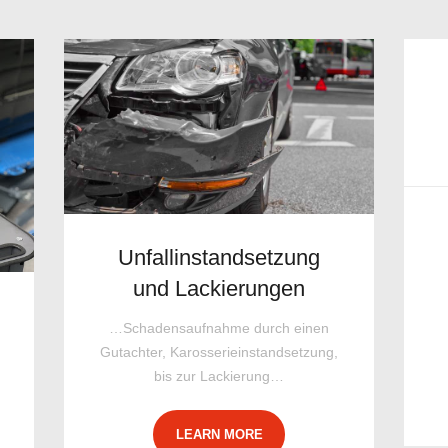
Unfallinstandsetzung
und Lackierungen
…Schadensaufnahme durch einen
Gutachter, Karosserieinstandsetzung,
bis zur Lackierung…
LEARN MORE