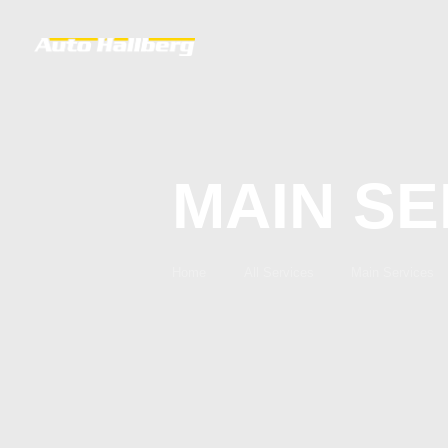
MAIN SE
Home
All Services
Main Services