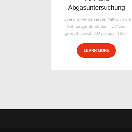
Abgasuntersuchung
…bei uns werden jeden Mittwoch die
Fahrzeuge durch den TÜV Süd
geprüft, sowohl AU als auch HU…
LEARN MORE