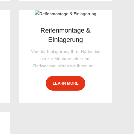
Reifenmontage &
Einlagerung
Von der Einlagerung Ihrer Räder, bis
hin zur Montage oder dem
Radwechsel bieten wir Ihnen an…
LEARN MORE