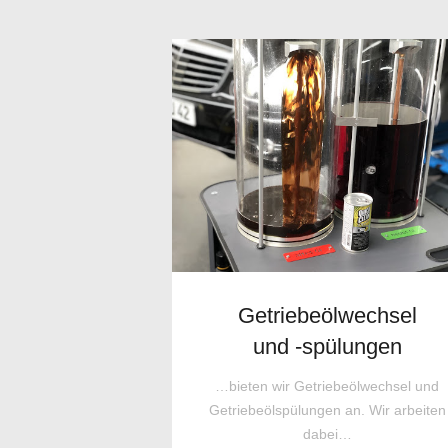
Getriebeölwechsel
und -spülungen
…bieten wir Getriebeölwechsel und
Getriebeölspülungen an. Wir arbeiten
dabei…