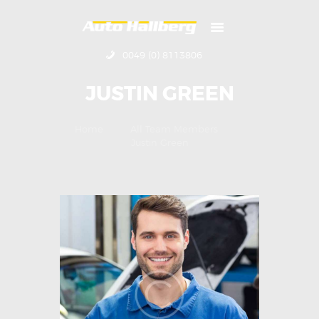
HOME
ÜBER UNS
0049 (0) 8113806
KONTAKT
IMPRESSUM
JUSTIN GREEN
Home
All Team Members
Justin Green