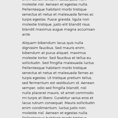
molestie nisl. Aenean et egestas nulla.
Pellentesque habitant morbi tristique
senectus et netus et malesuada fames ac
turpis egestas. Fusce gravida, ligula non
molestie tristique, justo elit blandit risus,
blandit maximus augue magna accumsan
ante.
Aliquam bibendum lacus quis nulla
dignissim faucibus. Sed mauris enim,
bibendum at purus aliquet, maximus
molestie tortor. Sed faucibus et tellus eu
sollicitudin. Sed fringilla malesuada luctus.
Pellentesque habitant morbi tristique
senectus et netus et malesuada fames ac
turpis egestas. Ut tristique pretium tellus,
sed fermentum est vestibulum id. Aenean
semper, odio sed fringilla blandit, nisl
nulla placerat mauris, sit amet commodo
mi turpis at libero. Curabitur varius eros et
lacus rutrum consequat. Mauris sollicitudin
enim condimentum, luctus justo non,
molestie nisl. Aenean et egestas nulla.
Pellentesque habitant morbi tristique